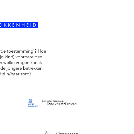
O K K E N H E I D
erde toestemming'? Hoe
ijn kind) voorbereiden
 welke vragen kan ik
k de jongere betrekken
d zijn/haar zorg?
n
en
tratie
Met de steun van