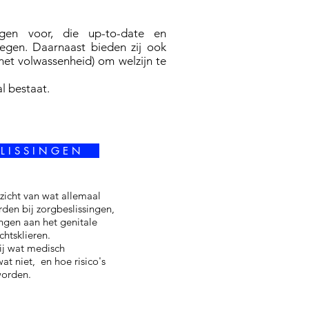
logen voor, die up-to-date en
egen. Daarnaast bieden zij ook
met volwassenheid) om welzijn te
l bestaat.
L I S S I N G E N
icht van wat allemaal
en bij zorgbeslissingen,
ingen aan het genitale
achtsklieren.
bij wat medisch
wat niet, en hoe risico's
worden.