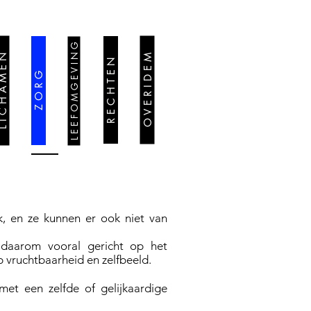
L E E F O M G E V I N G
 H A M E N
O V E R I D E M
R E C H T E N
Z O R G
k, en ze kunnen er ook niet van
n daarom vooral gericht op het
 vruchtbaarheid en zelfbeeld.
et een zelfde of gelijkaardige