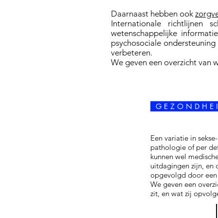
Daarnaast hebben ook
zorgve
Internationale richtlijnen
wetenschappelijke informati
psychosociale ondersteuning 
verbeteren.
We geven een overzicht van wa
G E Z O N D H E I
Een variatie in seks
pathologie of per de
kunnen wel medische
uitdagingen zijn, en
opgevolgd door een m
We geven een overzic
zit, en wat zij opvolg