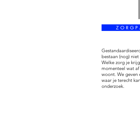
Z O R G P
Gestandaardiseer
bestaan (nog) niet 
Welke zorg je krijg
momenteel wat af 
woont. We geven e
waar je terecht ka
onderzoek.
© 2018
LICHAM
Design & illustrations
Sekse-kenm
by
Nina Callens
Onderzoek
Variaties
Terminologi
CONTACT
Mythes