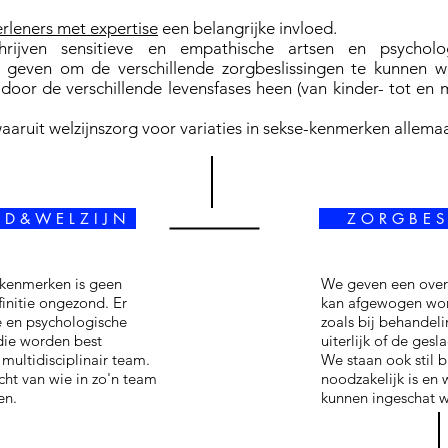
rleners met expertise
een belangrijke invloed.
 schrijven sensitieve en empathische artsen en psycho
e geven om de verschillende zorgbeslissingen te kunnen w
door de verschillende levensfases heen (van kinder- tot en 
aruit welzijnszorg voor variaties in sekse-kenmerken allemaa
 D & W E L Z I J N
Z O R G B E S 
e-kenmerken is geen
We geven een overz
finitie ongezond. Er
kan afgewogen word
 en psychologische
zoals bij behandel
 die worden best
uiterlijk of de gesl
ultidisciplinair team.
We staan ook stil 
ht van wie in zo'n team
noodzakelijk is en 
en.
kunnen ingeschat 