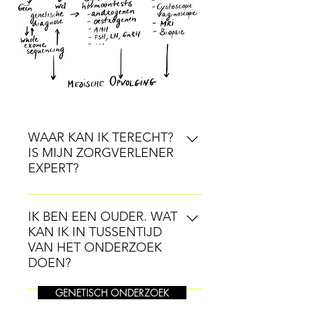
WAAR KAN IK TERECHT?
IS MIJN ZORGVERLENER
EXPERT?
Internationale zorgrichtlijnen
geven het advies om het kind/de
IK BEN EEN OUDER. WAT
KAN IK IN TUSSENTIJD
adolescent of volwassenen bij een
VAN HET ONDERZOEK
vermoeden van een variatie in
DOEN?
sekse-kenmerken door te
verwijzen naar expertise-centra
Als je een ouder bent van een kind
GENETISCH ONDERZOEK
voor verdere diagnostiek.
bij wie een vermoeden is van een