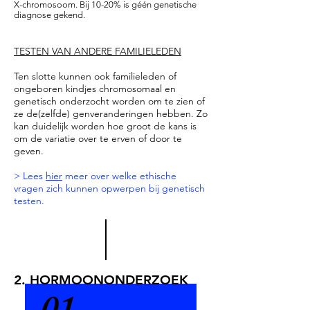
gevolgen hebben voor de
X-chromosoom. Bij 10-20% is géén genetische
worden gevonden die niet
diagnose gekend.
lichaamsontwikkeling of
altijd relevant zijn of waarvan
groei. Sommige gekende
niet altijd geweten is tot wat
TESTEN VAN ANDERE FAMILIELEDEN
duplicaties en deleties in
ze kunnen leiden in de
genenmateriaal zijn in
Ten slotte kunnen ook familieleden of
toekomst. Het kan
verband gebracht met
ongeboren kindjes chromosomaal en
anderzijds ook zijn dat er
genetisch onderzocht worden om te zien of
leerproblemen, maar doen
genetische veranderingen
ze de(zelfde) genveranderingen hebben. Zo
dat niet per se bij iedereen.
kan duidelijk worden hoe groot de kans is
worden ontdekt, die wel
om de variatie over te erven of door te
levensbedreigende
geven.
gevolgen kunnen hebben.
> Lees
hier
meer over welke ethische
Bijvoorbeeld, er kan
vragen zich kunnen opwerpen bij genetisch
vastgesteld wordt dat de
testen.
persoon drager is van een
gen dat met veel kans tot
borstkanker kan leiden.
Uitgebreide genetische
2. HORMOONONDERZOEK
screeningen kunnen dus
extra angst en onzekerheid