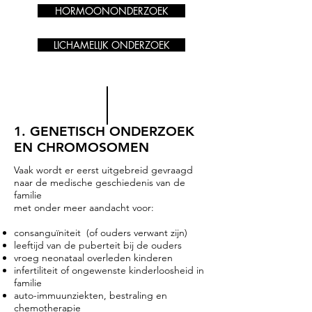
Experten daar hebben ervaring
HORMOONONDERZOEK
variatie in het genitale uiterlijk, dan
met zorgvuldige uitvoering en
lijst deze brochure alvast de
evaluatie van diagnostisch
LICHAMELIJK ONDERZOEK
belangrijkste stappen op in de
onderzoek. Ze hebben vaak
eerste dagen.
toegang tot meer tests dan in
regionale ziekenhuizen en weten
vaak ook hoe ze moeten omgaan
met de druk en onzekerheid die
1. GENETISCH ONDERZOEK
komt kijken wanneer vermoeden is
EN CHROMOSOMEN
van een variatie is in sekse-
kenmerken. Zorgvuldig
Vaak wordt er eerst uitgebreid gevraagd
naar de medische geschiedenis van de
uitgevoerde diagnostische
familie
onderzoeken kunnen
met onder meer aandacht voor:
aanknopingspunten bieden voor
consanguïniteit (of ouders verwant zijn)
de verdere medische opvolging
leeftijd van de puberteit bij de ouders
en inschatting van
vroeg neonataal overleden kinderen
gezondheidsrisico’s op korte en
infertiliteit of ongewenste kinderloosheid in
familie
langere termijn. In die expertise-
auto-immuunziekten, bestraling en
centra worden families en
chemotherapie