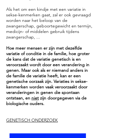
personen gedurende het
Als het om een kindje met een variatie in
diagnostische proces ook
sekse-kenmerken gaat, zal er ook gevraagd
psychosociale begeleiding
worden naar het beloop van de
aangeboden. Voor veel mensen is
zwangerschap, geboortegewicht en termijn,
medicijn- of middelen gebruik tijdens
de vaststelling van een variatie in
zwangerschap, ...
sekse-kenmerken een stressvolle
gebeurtenis, die verwarring met
Hoe meer mensen er zijn met dezelfde
variatie of conditie in de familie, hoe groter
zich mee kan brengen, en vragen
de kans dat de variatie genetisch is en
opwerpt. Wat betekent dit net
veroorzaakt wordt door een verandering in
voor mijzelf en/of mijn kind op
genen. Maar ook als er niemand anders in
de familie de variatie heeft, kan er een
vlak van gezondheid en gelukkig
genetische oorzaak zijn.
Variaties in sekse-
zijn? Wat kan ik allemaal
kenmerken worden vaak veroorzaakt door
verwachten en hoe ga ik daar mee
veranderingen in genen die spontaan
ontstaan, en
niet
zijn doorgegeven via de
om? Hoe kan ik mijn omgeving
biologische ouders.
informeren (bv. familie en
vrienden)? Er zijn in België
GENETISCH ONDERZOEK
momenteel géén officiële
expertise-centra. Er bestaan wel
netwerken van zorgverleners in