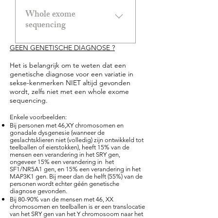
sommige mensen is er
specifieker worden
Whole exome
herschikking (translocatie of
onderzocht. Bijvoorbeeld:
sequencing
inversie) van chromosomen-
De FISH test kan nagaan of
materiaal en genen. Een
het SRY gen aanwezig is en
GEEN GENETISCHE DIAGNOSE ?
voorbeeld van een
Als er niet meteen een
of het werkzaam is. Naast
translocatie is als het SRY
genetische diagnose wordt
Het is belangrijk om te weten dat een
gekende genen, worden
gen niet zoals gewoonlijk op
genetische diagnose voor een variatie in
gevonden, wordt ingezet op
ook minder bekende genen
sekse-kenmerken NIET altijd gevonden
een Y chromosoom ligt
het duurdere whole exome
gescreend op
wordt, zelfs niet met een whole exome
maar op een X
sequencing (WES), waarbij
sequencing.
veranderingen. Als er
chromosoom. Bij andere
nog meer genen
evenwel veranderingen
Enkele voorbeelden:
mensen is er soms een stuk
tegelijkertijd worden
Bij personen met 46,XY chromosomen en
worden gevonden, is het
van de chromosomen
gonadale dysgenesie (wanneer de
gescreend. Met WES wordt
niet altijd duidelijk of zij
geslachtsklieren niet (volledig) zijn ontwikkeld tot
verloren gegaan (deletie), of
het exoom onderzocht,
teelballen of eierstokken), heeft 15% van de
uiteindelijk ook de variatie in
is er een toevoeging van een
mensen een verandering in het SRY gen,
ongeveer 1% van onze totale
sekse-kenmerken
ongeveer 15% een verandering in het
stuk chromosoom
collectie van genenmateriaal
SF1/NR5A1 gen, en 15% een verandering in het
'veroorzaken'. Iedere
(duplicatie).
MAP3K1 gen. Bij meer dan de helft (55%) van de
(genoom). Ook hier geldt:
personen wordt echter géén genetische
persoon wordt immers
diagnose gevonden.
hoe meer wordt onderzocht,
geboren met kleine gen-
Bij 80-90% van de mensen met 46, XX
hoe meer genetische
chromosomen en teelballen is er een translocatie
veranderingen, die niet altijd
van het SRY gen van het Y chromosoom naar het
veranderingen zullen