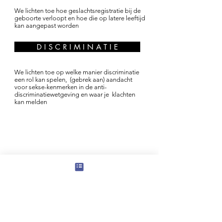
We lichten toe hoe geslachtsregistratie bij de
geboorte verloopt en hoe die op latere leeftijd
kan aangepast worden
D I S C R I M I N A T I E
We lichten toe op welke manier discriminatie
een rol kan spelen, (gebrek aan) aandacht
voor sekse-kenmerken in de anti-
discriminatiewetgeving en waar je klachten
kan melden
© 2018
CONTACT
Design & illustrations
Leeswijzer
Disclaimer
by
Nina Callens
Met de steun van
LICHAMEN
ZORG
Sekse-kenmerken
Gezondheid
& welzijn
Onderzoeken