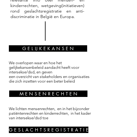
relevante info over mensen- en
kinderrechten, wetgeving(initiatieven)
rond geslachtsregistratie en anti-
discriminatie in België en Europa.
G E L IJ K E K A N S E N
We overlopen waar en hoe het
gelijkekansenbeleid aandacht heeft voor
intersekse/dsd, en geven
een overzicht van stakeholders en organisaties
die zich inzetten voor een beter beleid
M E N S E N R E C H T E N
We lichten mensenrechten, en in het bijzonder
patiëntenrechten en kinderrechten, in het kader
van intersekse/dsd toe
G E S L A C H T S R E G I S T R A T I E