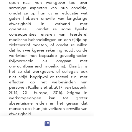
open naar hun werkgever toe over
kenmerken uitnodigen, om
sommige aspecten van hun conditie,
jullie als leerkrachten bij te
omdat ze op hun cv en educatie wat
staan. Je kan daarvoor
gaten hebben omwille van langdurige
afwezigheid in verband met
contact opnemen met
operaties, omdat ze soms fysieke
belangengroepen en je
consequenties ervaren van (eerdere)
vraag ook richten naar
medische behandelingen en een tijdje op
ziekteverlof moeten, of omdat ze willen
lotgenoten verenigingen. Ga
dat hun werkgever rekening houdt op de
er niet van uit dat alle LGBT(I)
werkvloer met bepaalde gevoeligheden
verenigingen ook iets over
(bijvoorbeeld als omgaan met
onvruchtbaarheid moeilijk is). Daarbij is
het intersekse thema kunnen
het zo dat werkgevers of collega's ook
vertellen! Er is nog vaak veel
niet altijd begripvol of tactvol zijn, met
verwarring ( en mythes) rond
effecten op het welbevinden van
personen (Callens et al. 2017; van Lisdonk,
welke specifieke
2014; OII- Europe, 2015). Stigma in
uitdagingen mensen met
werkomgevingen kan tot groter
een variatie in sekse-
absenteïsme leiden en het gevaar dat
mensen ook hun job verliezen omwille van
kenmerken hebben, in
afwezigheid.
vergelijking met
transgenderpersonen
Wat kan je als werkgever doen om een
inclusieve werksfeer te creëren voor
bijvoorbeeld of holebi-