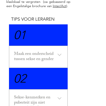
klaslokaal te vergroten (oa gebaseerd op
een Engelstalige brochure van
Inter/Act
).
TIPS VOOR LERAREN
01
Maak een onderscheid
tussen sekse en gender
Sekse en gender zijn
02
verschillende dingen. Sekse-
kenmerken gaan over onze
biologische achtergrond, de
reproductieve organen
Sekse-kenmerken en
waarmee we zijn geboren en
puberteit zijn niet