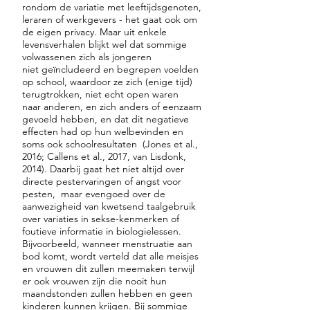
rondom de variatie met leeftijdsgenoten,
leraren of werkgevers - het gaat ook om
de eigen privacy. Maar uit enkele
levensverhalen blijkt wel dat sommige
volwassenen zich als jongeren
niet
geïncludeerd en begrepen voelden
op school, waardoor ze zich (enige tijd)
terugtrokken, niet echt open waren
naar anderen, en zich anders of eenzaam
gevoeld hebben, en dat dit negatieve
effecten had op hun welbevinden en
soms ook schoolresultaten (Jones et al.,
2016; Callens et al., 2017, van Lisdonk,
2014). Daarbij gaat het niet altijd over
directe pestervaringen of angst voor
pesten, maar evengoed over de
aanwezigheid van kwetsend taalgebruik
over variaties in sekse-kenmerken of
foutieve informatie in biologielessen.
Bijvoorbeeld, wanneer menstruatie aan
bod komt, wordt verteld dat alle meisjes
en vrouwen dit zullen meemaken terwijl
er ook vrouwen zijn die nooit hun
maandstonden zullen hebben en geen
kinderen kunnen krijgen. Bij sommige