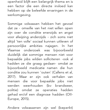
modules over intersekse
puberteitskenmerken het
openheid blijft een belangrijk thema en is
onderwijzen over dit thema,
een factor die een directe invloed kan
lichamen. Deze educatieve
net gaat (bv meer
of persoonlijke ervaringen
hebben op de beleefde ervaringen in de
pakketten zijn er in het
lichaamsbeharing krijgen,
willen delen. Tenzij ze zich
werkomgeving.
algemeen ook op gericht
maandstonden krijgen).
daar als vrijwilliger voor
Sommige volwassen hebben het gevoel
om jongeren over lichaams-
Puberteit is ook niet altijd
opgeven. is het jouw taak en
dat ze - omwille van het niet willen open
en gender normen te laten
lineair en voelt niet voor
verantwoordelikheid als
zijn over de conditie enerzijds en angst
nadenken. Ook dit
iedereen hetzelfde aan. Leer
voor afwijzing anderzijds - zich soms niet
leerkracht om je zelf over
altijd 'ten volle' sociaal kunnen uitleven of
Engelstalig lespakket, met
jongeren over lichamen,
sekse-diversiteit en variaties
persoonlijke ambities najagen. In het
een uitgebreid onderdeel
lichaamsverschillen en
in sekse-kenmerken te
Vlaamse onderzoek was bijvoorbeeld
over intersekse, streeft dat
sekse-diversiteit, zowel op
duidelijk dat sommige mensen niet voor
informeren en dat aan je klas
bepaalde jobs wilden solliciteren -ook al
doel na. Bekijk ook deze
een wetenschappelijk als
over te brengen.
hadden ze die graag gedaan- omdat ze
pagina met documentaires,
cultureel maatschappelijk
bijvoorbeeld medicatie namen die hun
video's en magazine artikels
niveau, en probeer dat op
conditie zou kunnen 'outen' (Callens et al,
2017). Maar er zijn ook verhalen van
die in de klas kunnen
een inclusieve manier te
mensen die voor bepaalde jobs niet
gebruikt worden. Je kan ook
doen. Ga er niet van uit dat
werden weerhouden (bv brandweer,
een ervaringsdekundige of
iedereen dezelfde ervaring
politie) omdat ze operaties hadden
gehad en/of een diagnose hadden (OII-
spreker met een
heeft.
Europe, 2015).
persoonlijke ervaring van
een variatie in sekse-
Andere volwassenen zijn wel (beperkt)