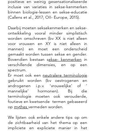
positieve en weinig gesensationaliseerde
inclusie van variaties in sekse-kenmerken
binnen biologie-lessen en sekse-educatie
(Callens et al., 2017; OII- Europe, 2015).
Daarbij moeten seksekenmerken en sekse-
ontwikkeling vooral minder simplistisch
worden omschreven (bv XX is niet alleen
voor vrouwen en XY is niet alleen in
mannen) en moet een onderscheid
gemaakt worden tussen sekse en gender.
Bovendien bestaan s
ekse- kenmerken
in
verschillende dimensies, en op een
spectrum.
Er moet ook een
neutralere terminologie
gebruikt worden (bv oestrogenen en
androgenen i.p.v. ‘vrouwelijke’ of ‘
mannelijke’ hormonen). Bij die
terminologie moeten ook verouderde,
foutieve en kwetsende termen gebaseerd
op
mythes
vermeden worden.
We lijsten ook enkele andere tips op om
de zichtbaarheid van het thema op een
impliciete en expliciete manier in het