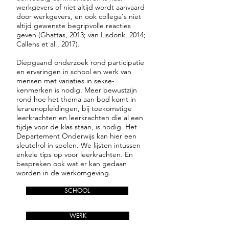
werkgevers of niet altijd wordt aanvaard
door werkgevers, en ook collega's niet
altijd gewenste begripvolle reacties
geven (Ghattas, 2013; van Lisdonk, 2014;
Callens et al., 2017).
Diepgaand onderzoek rond participatie
en ervaringen in school en werk van
mensen met variaties in sekse-
kenmerken is nodig. Meer bewustzijn
rond hoe het thema aan bod komt in
lerarenopleidingen, bij toekomstige
leerkrachten en leerkrachten die al een
tijdje voor de klas staan, is nodig. Het
Departement Onderwijs kan hier een
sleutelrol in spelen. We lijsten intussen
enkele tips op voor leerkrachten. En
bespreken ook wat er kan gedaan
worden in de werkomgeving.
SCHOOL
WERK