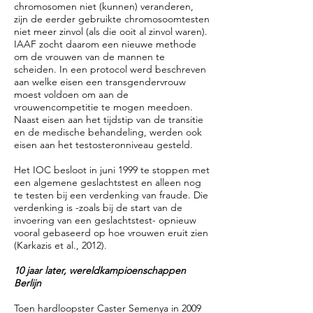
chromosomen niet (kunnen) veranderen,
zijn de eerder gebruikte chromosoomtesten
niet meer zinvol (als die ooit al zinvol waren).
IAAF zocht daarom een nieuwe methode
om de vrouwen van de mannen te
scheiden. In een protocol werd beschreven
aan welke eisen een transgendervrouw
moest voldoen om aan de
vrouwencompetitie te mogen meedoen.
Naast eisen aan het tijdstip van de transitie
en de medische behandeling, werden ook
eisen aan het testosteronniveau gesteld.
Het IOC besloot in juni 1999 te stoppen met
een algemene geslachtstest en alleen nog
te testen bij een verdenking van fraude. Die
verdenking is -zoals bij de start van de
invoering van een geslachtstest- opnieuw
vooral gebaseerd op hoe vrouwen eruit zien
(Karkazis et al., 2012).
10 jaar later, wereldkampioenschappen
Berlijn
Toen hardloopster Caster Semenya in 2009