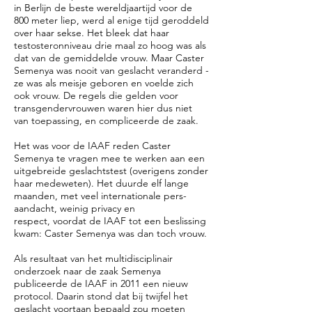
in Berlijn de beste wereldjaartijd voor de
800 meter liep, werd al enige tijd geroddeld
over haar sekse. Het bleek dat haar
testosteronniveau drie maal zo hoog was als
dat van de gemiddelde vrouw. Maar Caster
Semenya was nooit van geslacht veranderd -
ze was als meisje geboren en voelde zich
ook vrouw. De regels die gelden voor
transgendervrouwen waren hier dus niet
van toepassing, en compliceerde de zaak.
Het was voor de IAAF reden Caster
Semenya te vragen mee te werken aan een
uitgebreide geslachtstest (overigens zonder
haar medeweten). Het duurde elf lange
maanden, met veel internationale pers-
aandacht, weinig privacy en
respect, voordat de IAAF tot een beslissing
kwam: Caster Semenya was dan toch vrouw.
Als resultaat van het multidisciplinair
onderzoek naar de zaak Semenya
publiceerde de IAAF in 2011 een nieuw
protocol. Daarin stond dat bij twijfel het
geslacht voortaan bepaald zou moeten