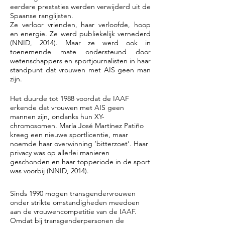
eerdere prestaties werden verwijderd uit de
Spaanse ranglijsten.
Ze verloor vrienden, haar verloofde, hoop
en energie. Ze werd publiekelijk vernederd
(NNID, 2014). Maar ze werd ook in
toenemende mate ondersteund door
wetenschappers en sportjournalisten in haar
standpunt dat vrouwen met AIS geen man
zijn.
Het duurde tot 1988 voordat de IAAF
erkende dat vrouwen met AIS geen
mannen zijn, ondanks hun XY-
chromosomen. María José Martínez Patiño
kreeg een nieuwe sportlicentie, maar
noemde haar overwinning ‘bitterzoet‘. Haar
privacy was op allerlei manieren
geschonden en haar topperiode in de sport
was voorbij (NNID, 2014).
Sinds 1990 mogen transgendervrouwen
onder strikte omstandigheden meedoen
aan de vrouwencompetitie van de IAAF.
Omdat bij transgenderpersonen de