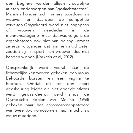
den beginne werden alleen vrouwelijke
atleten onderworpen aan 'geslachtstesten'.
Mannen konden zich immers voordoen als
vrouwen en daardoor de competitie
vervalsen.Omgekeerd werd niet nagegaan
of vrouwen meededen in de
mannencategorie- maar dat was volgens de
organisatoren ook niet van belang, omdat
ze ervan uitgangen dat mannen altijd beter
zouden zijn in sport , en vrouwen dus niet
konden winnen (Karkazis et al, 2012).
Oorspronkelijk werd vooral naar de
lichamelijke kenmerken gekeken: een vrouw
behoorde borsten en een vagina te
hebben. Omdat dit tot een soort
vleeskeuring leidde die niet door de atletes
werd gewaardeerd, werd sinds de
Olympische Spelen van Mexico (1968)
gekeken naar het chromosomenpatroon:
wie twee X-chromosomen had, mocht als
vrouw meedoen.