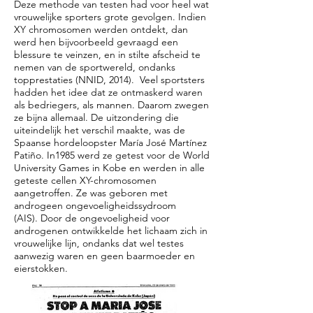
Deze methode van testen had voor heel wat
vrouwelijke sporters grote gevolgen. Indien
XY chromosomen werden ontdekt, dan
werd hen bijvoorbeeld gevraagd een
blessure te veinzen, en in stilte afscheid te
nemen van de sportwereld, ondanks
topprestaties (NNID, 2014). Veel sportsters
hadden het idee dat ze ontmaskerd waren
als bedriegers, als mannen. Daarom zwegen
ze bijna allemaal. De uitzondering die
uiteindelijk het verschil maakte, was de
Spaanse hordeloopster María José Martínez
Patiño. In1985 werd ze getest voor de World
University Games in Kobe en werden in alle
geteste cellen XY-chromosomen
aangetroffen. Ze was geboren met
androgeen ongevoeligheidssydroom
(AIS). Door de ongevoeligheid voor
androgenen ontwikkelde het lichaam zich in
vrouwelijke lijn, ondanks dat wel testes
aanwezig waren en geen baarmoeder en
eierstokken.