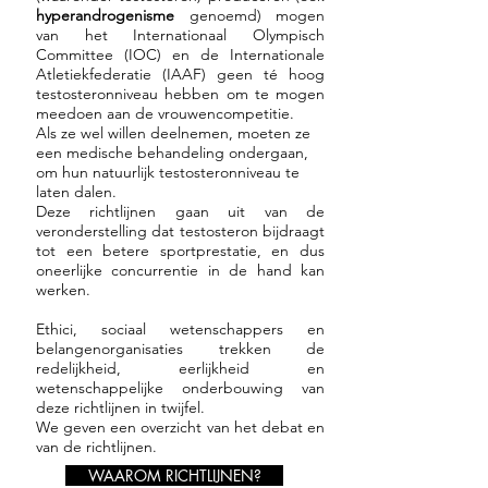
hyperandrogenisme
genoemd) mogen
van het Internationaal Olympisch
Committee (IOC) en de Internationale
Atletiekfederatie (IAAF) geen té hoog
testosteronniveau hebben om te mogen
meedoen aan de vrouwencompetitie.
Als ze wel willen deelnemen, moeten ze
een medische behandeling ondergaan,
om hun natuurlijk testosteronniveau te
laten dalen.
Deze richtlijnen gaan uit van de
veronderstelling dat testosteron bijdraagt
tot een betere sportprestatie, en dus
oneerlijke concurrentie in de hand kan
werken.
Ethici, sociaal wetenschappers en
belangenorganisaties trekken de
redelijkheid, eerlijkheid en
wetenschappelijke onderbouwing van
deze richtlijnen in twijfel.
We geven een overzicht van het debat en
van de richtlijnen.
WAAROM RICHTLIJNEN?