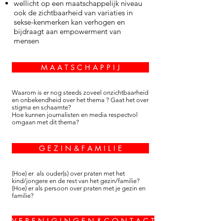
wellicht op een maatschappelijk niveau
ook de zichtbaarheid van variaties in
sekse-kenmerken kan verhogen en
bijdraagt aan empowerment van
mensen
M A A T S C H A P P I J
Waarom is er nog steeds zoveel onzichtbaarheid
en onbekendheid over het thema ? Gaat het over
stigma en schaamte?
Hoe kunnen journalisten en media respectvol
omgaan met dit thema?
G E Z I N & F A M I L I E
(Hoe) er als ouder(s) over praten met het
kind/jongere en de rest van het gezin/familie?
(Hoe) er als persoon over praten met je gezin en
familie?
V E R E N I G I N G E N & C O N T A C T