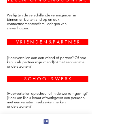
We lijsten de verschillende verenigingen in
binnen-en buitenland op en ook
contactmomenten/familiedagen van
ziekenhuizen.
V R I E N D E N & P A R T N E R
(Hoe) vertellen aan een vriend of partner? Of hoe
kan ik als partner mijn vriend(in) met een variatie
ondersteunen?
S C H O O L & W E R K
(Hoe) vertellen op school of in de werkomgeving?
(Hoe) kan ik als leraar of werkgever een persoon
met een variatie in sekse-kenmerken
ondersteunen?
S P O R T