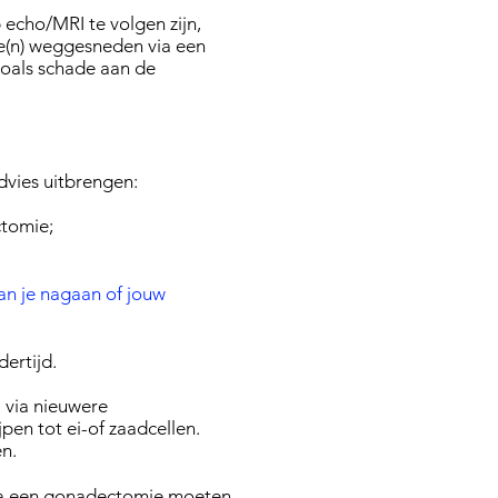
 echo/MRI te volgen zijn,
de(n) weggesneden via een
 zoals schade aan de
advies uitbrengen:
ctomie;
an je nagaan of jouw
dertijd.
 via nieuwere
en tot ei-of zaadcellen.
n.
via een gonadectomie moeten