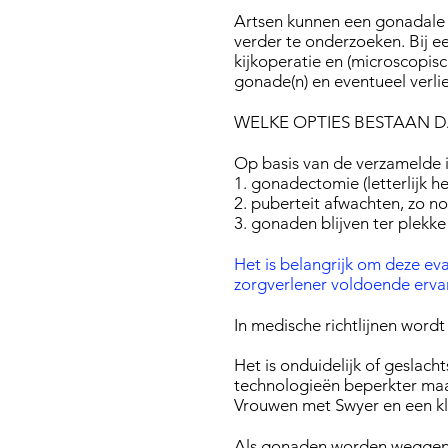
Artsen kunnen een gonadale b
verder te onderzoeken. Bij e
kijkoperatie en (microscopisc
gonade(n) en eventueel verlie
WELKE OPTIES BESTAAN 
Op basis van de verzamelde in
1. gonadectomie (letterlijk h
2. puberteit afwachten, zo n
3. gonaden blijven ter plekk
Het is belangrijk om deze ev
zorgverlener voldoende ervar
In medische richtlijnen word
Het is onduidelijk of g
eslacht
technologieën beperkter maak
Vrouwen met Swyer en een kl
Als gonaden worden weggeno