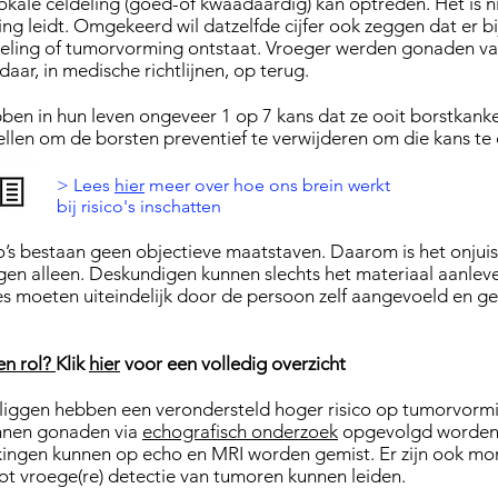
okale celdeling (goed-of kwaadaardig) kan optreden. Het is n
ng leidt. Omgekeerd wil datzelfde cijfer ook zeggen dat er b
eling of tumorvorming ontstaat. Vroeger werden gonaden vaa
r, in medische richtlijnen, op terug.
ben in hun leven ongeveer 1 op 7 kans dat ze ooit borstkanker 
ellen om de borsten preventief te verwijderen om die kans te
> Lees
hier
meer over hoe ons brein werkt
bij risico's inschatten
o’s bestaan geen objectieve maatstaven. Daarom is het onjuis
gen alleen. Deskundigen kunnen slechts het materiaal aanlev
 moeten uiteindelijk door de persoon zelf aangevoeld en 
en rol?
Klik
hier
voor een volledig overzicht
 liggen hebben een verondersteld hoger risico op tumorvor
unnen gonaden via
echografisch onderzoek
opgevolgd worden, a
kingen kunnen op echo en MRI worden gemist. Er zijn ook mo
 tot vroege(re) detectie van tumoren kunnen leiden.