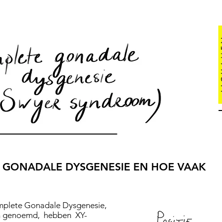
L I C
TE GONADALE DYSGENESIE EN HOE VAAK
mplete Gonadale Dysgenesie,
m genoemd, hebben XY-