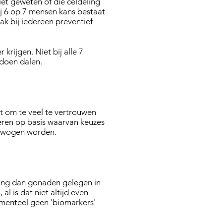
iet geweten of die celdeling
ij 6 op 7 mensen kans bestaat
k bij iedereen preventief
krijgen. Niet bij alle 7
 doen dalen.
t om te veel te vertrouwen
eren op basis waarvan keuzes
gewogen worden.
ming dan gonaden gelegen in
l is dat niet altijd even
menteel geen 'biomarkers'