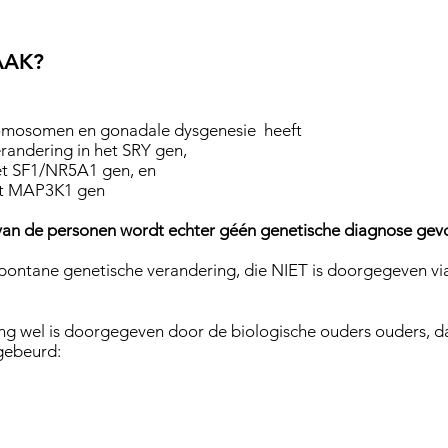
ZAAK?
romosomen en gonadale dysgenesie heeft
randering in het SRY gen,
et SF1/NR5A1 gen, en
het MAP3K1 gen
) van de personen wordt echter géén genetische diagnose ge
pontane genetische verandering, die NIET is doorgegeven vi
ing wel is doorgegeven door de biologische ouders ouders, d
 gebeurd: