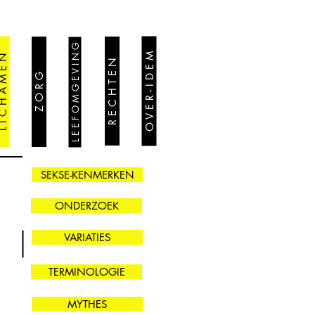
L E E F O M G E V I N G
O V E R - I D E M
 H A M E N
R E C H T E N
Z O R G
SEKSE-KENMERKEN
ONDERZOEK
VARIATIES
TERMINOLOGIE
MYTHES