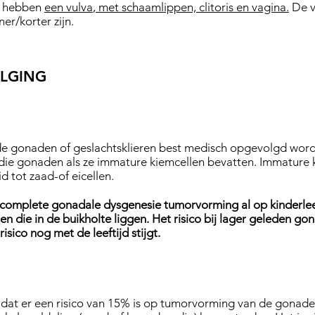
r hebben
een vulva
, met schaamlippen, clitoris en vagina.
De v
ner/korter zijn.
OLGING
de gonaden of geslachtsklieren best medisch opgevolgd wor
ie gonaden als ze immature kiemcellen bevatten. Immature k
id tot zaad-of eicellen.
 complete gonadale dysgenesie tumorvorming al op kinderlee
 die in de buikholte liggen. Het risico bij lager geleden gon
risico nog met de leeftijd stijgt.
 dat er een risico van 15% is op tumorvorming van de gonade