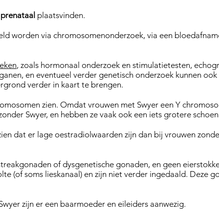
l
prenataal
plaatsvinden.
teld worden via chromosomenonderzoek, via een bloedafnam
eken
, zoals hormonaal onderzoek en stimulatietesten, echog
ganen, en eventueel verder genetisch onderzoek kunnen ook
ergrond verder in kaart te brengen.
romosomen zien. Omdat vrouwen met Swyer een Y chromosoo
zonder Swyer, en hebben ze vaak ook een iets grotere schoe
en dat er lage oestradiolwaarden zijn dan bij vrouwen zonder
treakgonaden of dysgenetische gonaden, en geen eierstokke
lte (of soms lieskanaal) en zijn niet verder ingedaald. Deze 
Swyer zijn er een baarmoeder en eileiders aanwezig.