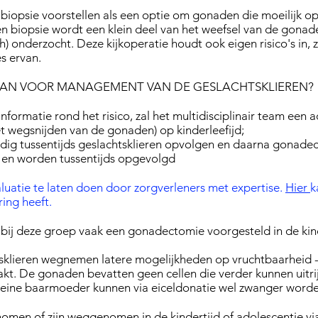
iopsie voorstellen als een optie om gonaden die moeilijk op
en biopsie wordt een klein deel van het weefsel van de gona
h) onderzocht. Deze kijkoperatie houdt ook eigen risico's in,
s ervan.
DAN VOOR MANAGEMENT VAN DE GESLACHTSKLIEREN?
formatie rond het risico, zal het multidisciplinair team een 
et wegsnijden van de gonaden) op kinderleefijd;
odig tussentijds geslachtsklieren opvolgen en daarna gonade
e en worden tussentijds opgevolgd
aluatie te laten doen door zorgverleners met expertise.
Hier
k
ing heeft.
t bij deze groep vaak een gonadectomie voorgesteld in de kin
sklieren wegnemen latere mogelijkheden op vruchtbaarheid -
t. De gonaden bevatten geen cellen die verder kunnen uitrijp
eine baarmoeder kunnen via eiceldonatie wel zwanger worde
men of zijn weggenomen in de kindertijd of adolescentie 