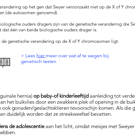
erandering op het gen dat Swyer veroorzaakt niet op de X of Y chr
en (de autosomen genoemd).
biologische ouders dragers zijn van de genetische verandering die S
 dat één van beide biologische ouders drager is.
t de genetische verandering op de X of Y chromosomen ligt.
> Lees
hier
meer over wat af te wegen bij
genetisch testen
nguinale hernia)
op baby-of kinderleeftijd
aanleiding tot verde
 van het buikvlies door een zwakkere plek of opening in de bu
an ook gonaden/geslachtsklieren tevoorschijn komen. Als die
 kan duidelijk worden dat ze streakweefsel bevatten.
dens de adolescentie
aan het licht, omdat meisjes met Sweyer
hebben.