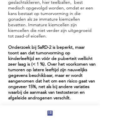
geslachtsklieren, hier teelballen, best
medisch opgevolgd worden, omdat er een
kans bestaat op tumorvorming in die
gonaden als ze immature kiemcellen
bevatten. Immature kiemcellen zijn
kiemcellen die niet verder zijn uitgegroeid
tot zaad-of eicellen.
Onderzoek bij 5aRD-2 is beperkt, maar
toont aan dat tumorvorming op
kinderleeftijd en vóór de puberteit wellicht
zeer laag is (< 1 %). Over het voorkomen van
tumoren op latere leeftijd zijn nauwelijks
gegevens beschikbaar, maar er wordt
aangenomen dat het om een risico gaat van
ongeveer 15%, net als bij andere variaties
waarbij de aanmaak van testosteron en
afgeleide androgenen verschilt.
Wat betekent dit risico echt?
Stel dat een dokter aangeeft dat er een
risico van 15% is op tumorvorming van de
gonaden. Dat betekent concreet dat bij
ongeveer 1 op 7 mensen lokale celdeling