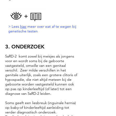
> Lees
hier
meer over wat af te wegen bij
genetische testen
3. ONDERZOEK
5aRD-2
komt zowel bij meisjes als jongens
voor en wordt soms bij de geboorte
vastgesteld, omwille van een genitaal
verschil. Zeer milde verschillen in het
genitale uiterlijk, zoals een grotere clitoris of
hypospadie, die niet altijd meteen bij de
geboorte worden vastgesteld kunnen ook
op pas op kinderleeftijd (of later) tot een
diagnose van
5aRD-2
leiden.
Soms geeft een liesbreuk (inguinale hernia)
op baby-of kinderleeftijd aanleiding tot
verder diagnostisch onderzoek.