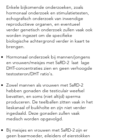
Enkele bijkomende onderzoeken, zoals
hormonaal onderzoek en stimulatietesten,
echografisch onderzoek van inwendige
reproductieve organen, en eventueel
verder genetisch onderzoek zullen vaak ook
worden ingezet om de specifieke
biologische achtergrond verder in kaart te
brengen.
Hormonaal onderzoek bij mannen/jongens
en vrouwen/meisjes met
5aRD-2
laat lage
DHT-concentraties zien en geen verhoogde
testosteron/DHT ratio's.
Zowel mannen als vrouwen met
5aRD-2
hebben gonaden die testiculair weefsel
bevatten, en soms (niet altijd) sperma
produceren. De teelballen zitten vaak in het
lieskanaal of buikholte en zijn niet verder
ingedaald. Deze gonaden zullen vaak
medisch worden opgevolgd.
Bij meisjes en vrouwen met
5aRD-2
zijn er
geen baarmoeder, eileiders of eierstokken