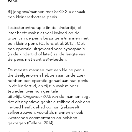
Penis
de arts/ouders als probleem zien.
Davis, 2015). Vele factoren spelen
De jongere kan zelf aangeven in
Bij jongens/mannen met
5aRD-2
is er vaak
hierbij een rol. Mensen die in de
welke mate hij/zij zich goed voelt
een kleinere/kortere penis.
kindertijd een goeie vriend(in)
bij het genitale uiterlijk.
Testosterontherapie (in de kindertijd) of
hebben en ouders waarmee ze
later heeft vaak niet veel invloed op de
kunnen praten, rapporteren een
groei van de penis bij jongens/mannen met
betere levenskwaliteit (Schweizer
een kleine penis (
Callens et al, 2013). Ook
een operatie uitgevoerd voor hypospadie
et al. 2017).
(in de kindertijd of later) zal de lengte van
de penis niet echt beïnvloeden.
De meeste mannen met een kleine penis
die deelgenomen hebben aan onderzoek,
hebben een operatie gehad aan hun penis
in de kindertijd, en zij zijn vaak minder
tevreden over hun genitale
uiterlijk. Ongeveer 60% van de mannen zegt
dat dit negatieve genitale zelfbeeld ook een
invloed heeft gehad op hun (seksueel)
zelfvertrouwen, vooral als mannen er ook
kwetsende commentaren op hebben
gekregen (Callens, 2014).