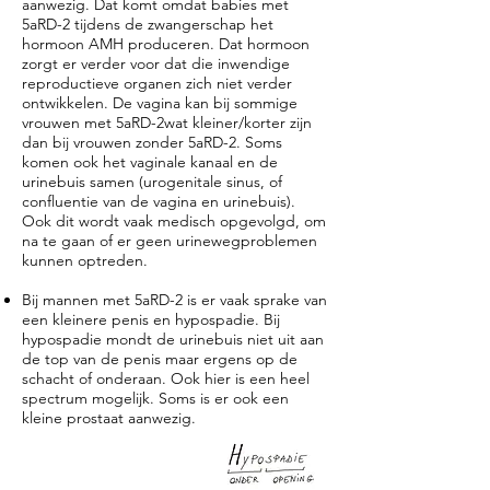
aanwezig. Dat komt omdat babies met
5aRD-2
tijdens de zwangerschap het
hormoon AMH produceren. Dat hormoon
zorgt er verder voor dat die inwendige
reproductieve organen zich niet verder
ontwikkelen. ​De vagina kan bij sommige
vrouwen met
5aRD-2
wat kleiner/korter zijn
dan bij vrouwen zonder
5aRD-2
. Soms
komen ook het vaginale kanaal en de
urinebuis samen (urogenitale sinus, of
confluentie van de vagina en urinebuis).
Ook dit wordt vaak medisch opgevolgd, om
na te gaan of er geen urinewegproblemen
kunnen optreden.
Bij mannen met
5aRD-2
is er vaak sprake van
een kleinere penis en hypospadie. Bij
hypospadie mondt de urinebuis niet uit aan
de top van de penis maar ergens op de
schacht of onderaan. Ook hier is een heel
spectrum mogelijk. Soms is er ook een
kleine prostaat aanwezig.