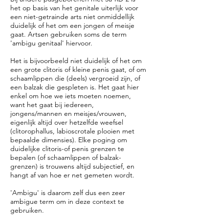
het op basis van het genitale uiterlijk voor
een niet-getrainde arts niet onmiddellijk
duidelijk of het om een jongen of meisje
gaat. Artsen gebruiken soms de term
'ambigu genitaal' hiervoor.
Het is bijvoorbeeld niet duidelijk of het om
een grote clitoris of kleine penis gaat, of om
schaamlippen die (deels) vergroeid zijn, of
een balzak die gespleten is. Het gaat hier
enkel om hoe we iets moeten noemen,
want het gaat bij iedereen,
jongens/mannen en meisjes/vrouwen,
eigenlijk altijd over hetzelfde weefsel
(clitorophallus, labioscrotale plooien met
bepaalde dimensies). Elke poging om
duidelijke clitoris-of penis grenzen te
bepalen (of schaamlippen of balzak-
grenzen) is trouwens altijd subjectief, en
hangt af van hoe er net gemeten wordt.
'Ambigu' is daarom zelf dus een zeer
ambigue term om in deze context te
gebruiken.