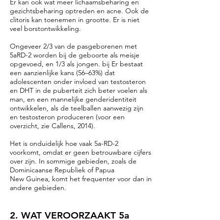
Er kan ook wat meer lichaamsbeharing en
gezichtsbeharing optreden en acne. Ook de
clitoris kan toenemen in grootte. Er is niet
veel borstontwikkeling.
Ongeveer 2/3 van de pasgeborenen met
5aRD-2 worden bij de geboorte als meisje
opgevoed, en 1/3 als jongen. bij Er bestaat
een aanzienlijke kans (56–63%) dat
adolescenten onder invloed van testosteron
en DHT in de puberteit zich beter voelen als
man, en een mannelijke genderidentiteit
ontwikkelen, als de teelballen aanwezig zijn
en testosteron produceren (voor een
overzicht, zie Callens, 2014).
Het is onduidelijk hoe vaak 5a-RD-2
voorkomt, omdat er geen betrouwbare cijfers
over zijn. In sommige gebieden, zoals de
Dominicaanse Republiek of Papua
New Guinea, komt het frequenter voor dan in
andere gebieden.
2. WAT VEROORZAAKT 5a