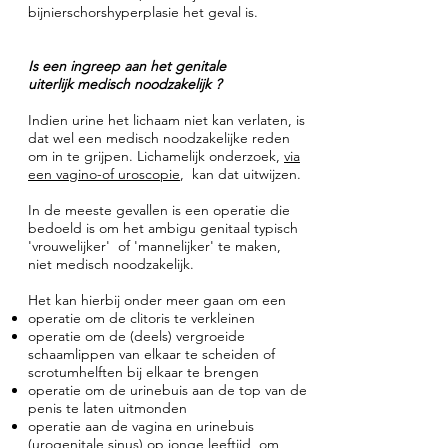
bijnierschorshyperplasie het geval is.
Is een ingreep aan het genitale
uiterlijk medisch noodzakelijk ?
Indien urine het lichaam niet kan verlaten, is
dat wel een medisch noodzakelijke reden
om in te grijpen. Lichamelijk onderzoek,
via
een vagino-of uroscopie
, kan dat uitwijzen.
In de meeste gevallen is een operatie die
bedoeld is om het ambigu genitaal typisch
'vrouwelijker' of 'mannelijker' te maken,
niet medisch noodzakelijk.
Het kan hierbij onder meer gaan om een
operatie om de clitoris te verkleinen
operatie om de (deels) vergroeide
schaamlippen van elkaar te scheiden of
scrotumhelften bij elkaar te brengen
operatie om de urinebuis aan de top van de
penis te laten uitmonden
operatie aan de vagina en urinebuis
(urogenitale sinus) op jonge leeftijd, om