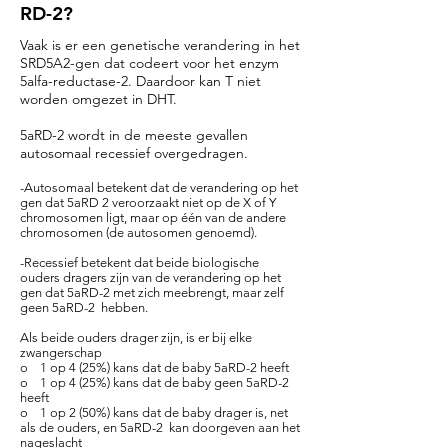
RD-2?
Vaak is er een genetische verandering in het
SRD5A2-gen dat codeert voor het enzym
5alfa-reductase-2. Daardoor kan T niet
worden omgezet in DHT.
5aRD-2 wordt in de meeste gevallen
autosomaal recessief overgedragen.
-Autosomaal betekent dat de verandering op het
gen dat 5aRD 2 veroorzaakt niet op de X of Y
chromosomen ligt, maar op één van de andere
chromosomen (de autosomen genoemd).
-Recessief betekent dat beide biologische
ouders dragers zijn van de verandering op het
gen dat 5aRD-2 met zich meebrengt, maar zelf
geen 5aRD-2 hebben.
Als beide ouders drager zijn, is er bij elke
zwangerschap
o 1 op 4 (25%) kans dat de baby 5aRD-2 heeft
o 1 op 4 (25%) kans dat de baby geen 5aRD-2
heeft
o 1 op 2 (50%) kans dat de baby drager is, net
als de ouders, en 5aRD-2 kan doorgeven aan het
nageslacht