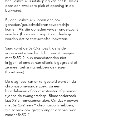
Een liesbreuk is uitstulping van het buikvlies
door een zwakkere plek of opening in de
buikwand.
Bij een liesbreuk kunnen dan ook
gonaden/geslachtsklieren tevoorschijn
komen. Als die gonaden verder onderzocht
worden (bv via een biopt), kan duidelijk
worden dat ze testisweefsel bevatten.
Vaak komt de
5aRD-2
pas tijdens de
adolescentie aan het licht, omdat meisjes
met
5aRD-2
hun maandstonden niet
krijgen, of omdat hun clitoris is gegroeid of
ze meer beharing hebben gekregen
(hirsutisme).
De diagnose kan enkel gesteld worden via
chromosomenonderzoek, via een
bloedafname of op vruchtwater afgenomen
tijdens de zwangerschap.
Bloedonderzoek
laat XY chromosomen zien. Omdat vrouwen
met 5aRD-2 een Y chromosoom hebben,
zijn ze vaak ook groter/langer dan vrouwen
zonder 5aRD-2.