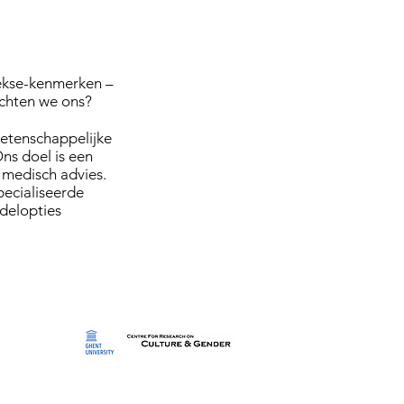
 sekse-kenmerken –
chten we ons?
wetenschappelijke
Ons doel is een
 medisch advies.
ecialiseerde
delopties
n
en
tratie