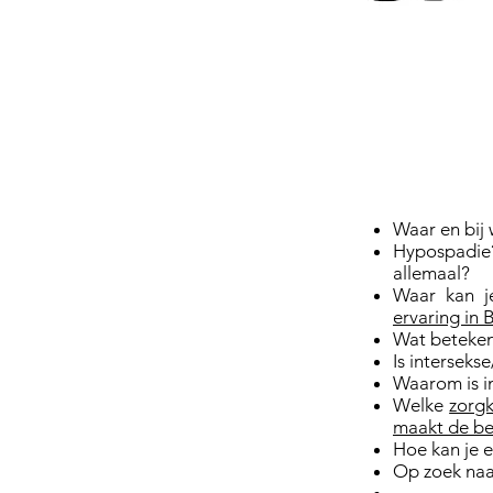
Waar en bij 
Hypospadie
allemaal?
Waar kan j
ervaring in 
Wat beteke
Is interseks
Waarom is i
Welke
zorg
maakt de bes
Hoe kan je 
Op zoek na