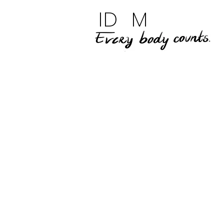
ID M
een d
(licha