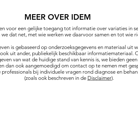
MEER OVER IDEM
en voor een gelijke toegang tot informatie over variaties in
we dat net, met wie werken we daarvoor samen en tot wie ri
even is gebaseerd op onderzoeksgegevens en materiaal uit 
ook uit ander, publiekelijk beschikbaar informatiemateriaal. 
 geven van wat de huidige stand van kennis is, we bieden geen
en dan ook aangemoedigd om contact op te nemen met gesp
 professionals bij individuele vragen rond diagnose en behan
(zoals ook beschreven in de
Disclaimer
).
EN
ZORG
LEEFOMGEVING
RECHTEN
Maatschappij
erken
Gezondheid
Gelijke kanse
& welzijn
Gezin & familie
en
Mensenrecht
Zorgbeslissingen
Vrienden & partner
Geslachtsregis