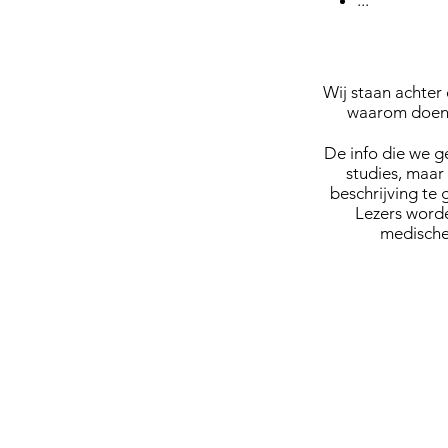
...
Wij staan achter 
waarom doen 
De info die we g
studies, maar 
beschrijving te
Lezers word
medische
© 2018
LICHAM
Design & illustrations
Sekse-kenm
by
Nina Callens
Onderzoek
Variaties