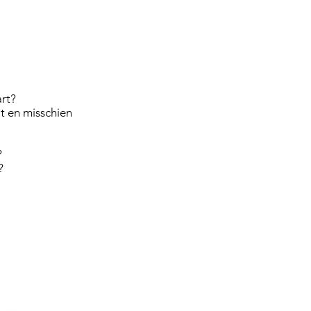
art?
at en misschien
?
n?
RG