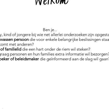
Ben je...
 kind of jongere bij wie net allerlei onderzoeken zijn opgest
olwassen persoon
die voor enkele belangrijke beslissingen sta
 komt met anderen?
 of familielid
die een hart onder de riem wil steken?
raag personen en hun families extra informatie wil bezorgen
zoeker of beleidsmaker
die geïnformeerd aan de slag wil gaa
ONTDEK ONS PLATFORM
EN
ZO