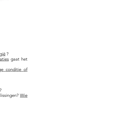
gië
?
aties
gaat het
e conditie of
?
slissingen?
Wie