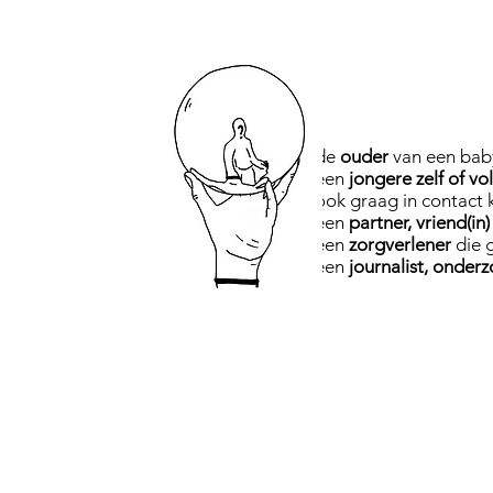
de
ouder
van een baby,
een
jongere zelf of v
ook graag in contact
een
partner, vriend(in)
een
zorgverlener
die g
een
journalist, onder
LICHAM