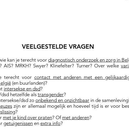
VEELGESTELDE VRAGEN
wie kan je terecht voor
diagnostisch onderzoek en zorg in Bel
? AIS? MRKH? Swyer? Klinefelter? Turner? Over welke
vari
e terecht voor
contact met anderen met een gelijkaardig
België
(en buurlanden)?
nt
intersekse en dsd
?
e/dsd hetzelfde als
transgender
?
ntersekse/dsd zo
onbekend en onzichtbaar
in de samenleving
keuzes
zijn er allemaal mogelijk en hoeveel tijd is er voor be
lissing
?
er
met je kind over praten
? Of
met anderen
?
ar
getuigenissen
en
extra info
?